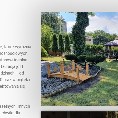
, które wyróżnia
licznościowych.
stanowi idealne
tauracja jest
odzinach – od
0 oraz w piątek i
lektowania się
selnych i innych
chwile dla