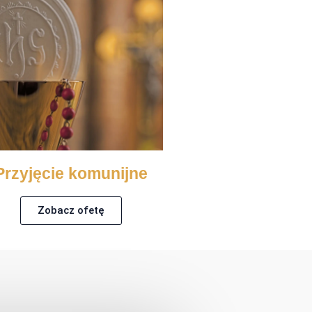
Przyjęcie komunijne
Zobacz ofetę