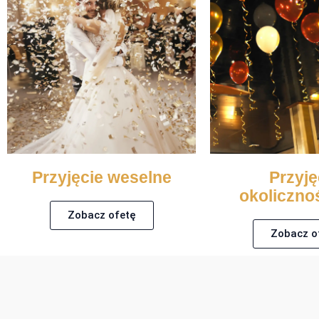
Przyjęcie weselne
Przyję
okoliczno
Zobacz ofetę
Zobacz o