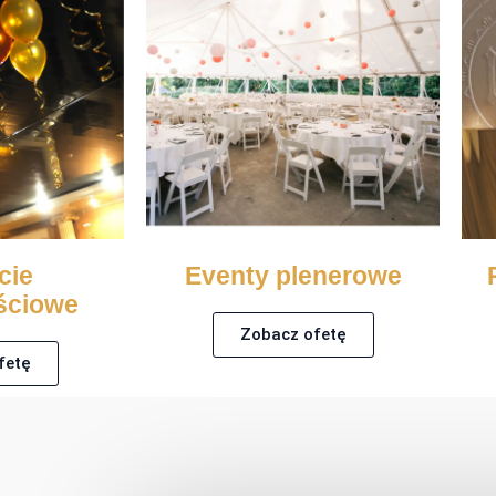
cie
Eventy plenerowe
ściowe
Zobacz ofetę
fetę