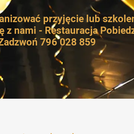
anizować przyjęcie lub szkole
ę z nami - Restauracja Pobied
Zadzwoń 796 028 859