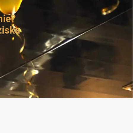
nie?
ziska